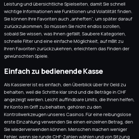
Leistung und übersichtliche Spielseiten, damit Sie schnell
wichtige Informationen wie Funktionen und Volatilität finden.
Sie können Ihre Favoriten auch „anheften“, um später darauf
zurückzukommen. So müssen Sie nicht endlos scrollen,
sobald Sie wissen, was Ihnen gefällt. Saubere Kategorien,
schnelle Filter und eine einfache Möglichkeit, auf mBit zu
Ihren Favoriten zurückzukehren, erleichtern das Finden der
gewünschten Spiele.
Einfach zu bedienende Kasse
Als Kassierer ist es einfach, den Überblick über Ihr Geld zu
behalten, weil die Schritte klar sind und die Beträge in CHF
angezeigt werden. Leicht auffindbare Limits, die Ihnen helfen,
Ihr Konto im Griff zu behalten, gehören zu den
Kontrollwerkzeugen unseres Casinos. Für eine reibungslose
erste Einzahlung verwenden Sie einen einzelnen Betrag, den
Sie wiederverwenden können. Menschen machen weniger
Fehler, wenn sie runde CHF-Zahlen wählen und von Sitzung