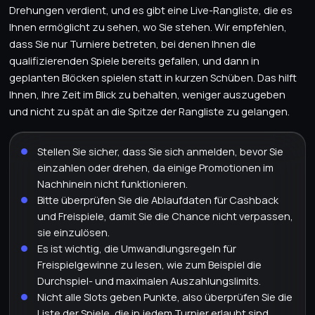
Drehungen verdient, und es gibt eine Live-Rangliste, die es
Ihnen ermöglicht zu sehen, wo Sie stehen. Wir empfehlen,
dass Sie nur Turniere betreten, bei denen Ihnen die
qualifizierenden Spiele bereits gefallen, und dann in
geplanten Blöcken spielen statt in kurzen Schüben. Das hilft
Ihnen, Ihre Zeit im Blick zu behalten, weniger auszugeben
und nicht zu spät an die Spitze der Rangliste zu gelangen.
Stellen Sie sicher, dass Sie sich anmelden, bevor Sie
einzahlen oder drehen, da einige Promotionen im
Nachhinein nicht funktionieren.
Bitte überprüfen Sie die Ablaufdaten für Cashback
und Freispiele, damit Sie die Chance nicht verpassen,
sie einzulösen.
Es ist wichtig, die Umwandlungsregeln für
Freispielgewinne zu lesen, wie zum Beispiel die
Durchspiel- und maximalen Auszahlungslimits.
Nicht alle Slots geben Punkte, also überprüfen Sie die
Liste der Spiele, die in jedem Turnier erlaubt sind.