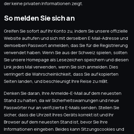
der keine privaten Informationen zeigt.
So melden Sie sich an
Greifen Sie sofort auf Ihr Konto zu, indem Sie unsere offizielle
Website aufrufen und sich mit derselben E-Mail-Adresse und
demselben Passwort anmelden, das Sie für die Registrierung
verwendet haben. Wenn Sie aus der Schweiz spielen, sollten
Sie unsere Homepage als Lesezeichen speichern und diesen
Link jedes Mal verwenden, wenn Sie sich anmelden. Dies
verringert die Wahrscheinlichkeit, dass Sie auf kopierten
Seiten landen, und beschleunigt Ihre Reise zu mBit.
Denken Sie daran, Ihre Anmelde-E-Mail auf dem neuesten
Stand zu halten, da wir Sicherheitswarnungen und neue
Passwörter nur an verifizierte E-Mails senden. Stellen Sie
sicher, dass die Uhrzeit Ihres Geräts korrekt ist und Ihr
Browser auf dem neuesten Stand ist, bevor Sie Ihre
Informationen eingeben. Beides kann Sitzungscookies und