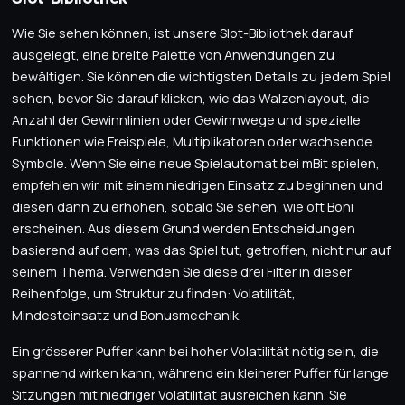
Wie Sie sehen können, ist unsere Slot-Bibliothek darauf
ausgelegt, eine breite Palette von Anwendungen zu
bewältigen. Sie können die wichtigsten Details zu jedem Spiel
sehen, bevor Sie darauf klicken, wie das Walzenlayout, die
Anzahl der Gewinnlinien oder Gewinnwege und spezielle
Funktionen wie Freispiele, Multiplikatoren oder wachsende
Symbole. Wenn Sie eine neue Spielautomat bei mBit spielen,
empfehlen wir, mit einem niedrigen Einsatz zu beginnen und
diesen dann zu erhöhen, sobald Sie sehen, wie oft Boni
erscheinen. Aus diesem Grund werden Entscheidungen
basierend auf dem, was das Spiel tut, getroffen, nicht nur auf
seinem Thema. Verwenden Sie diese drei Filter in dieser
Reihenfolge, um Struktur zu finden: Volatilität,
Mindesteinsatz und Bonusmechanik.
Ein grösserer Puffer kann bei hoher Volatilität nötig sein, die
spannend wirken kann, während ein kleinerer Puffer für lange
Sitzungen mit niedriger Volatilität ausreichen kann. Sie