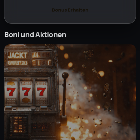
Bonus Erhalten
Boni und Aktionen