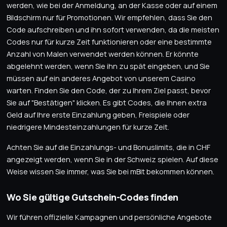
werden, wie bei der Anmeldung, an der Kasse oder auf einem
Bildschirm nur für Promotionen. Wir empfehlen, dass Sie den
Code aufschreiben und ihn sofort verwenden, da die meisten
Codes nur für kurze Zeit funktionieren oder eine bestimmte
Anzahl von Malen verwendet werden können. Er könnte
abgelehnt werden, wenn Sie ihn zu spät eingeben, und Sie
müssen auf ein anderes Angebot von unserem Casino
warten. Finden Sie den Code, der zu Ihrem Ziel passt, bevor
Sie auf "Bestätigen" klicken. Es gibt Codes, die Ihnen extra
Geld auf Ihre erste Einzahlung geben, Freispiele oder
niedrigere Mindesteinzahlungen für kurze Zeit.
Achten Sie auf die Einzahlungs- und Bonuslimits, die in CHF
angezeigt werden, wenn Sie in der Schweiz spielen. Auf diese
Weise wissen Sie immer, was Sie bei mBit bekommen können.
Wo Sie gültige Gutschein-Codes finden
Wir führen offizielle Kampagnen und persönliche Angebote