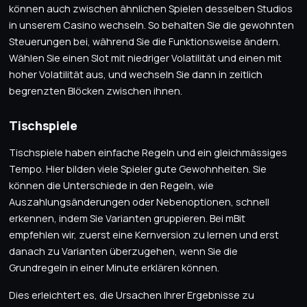
können auch zwischen ähnlichen Spielen desselben Studios
in unserem Casino wechseln. So behalten Sie die gewohnten
Steuerungen bei, während Sie die Funktionsweise ändern.
Wählen Sie einen Slot mit niedriger Volatilität und einen mit
hoher Volatilität aus, und wechseln Sie dann in zeitlich
begrenzten Blöcken zwischen ihnen.
Tischspiele
Tischspiele haben einfache Regeln und ein gleichmässiges
Tempo. Hier bilden viele Spieler gute Gewohnheiten. Sie
können die Unterschiede in den Regeln, wie
Auszahlungsänderungen oder Nebenoptionen, schnell
erkennen, indem Sie Varianten gruppieren. Bei mBit
empfehlen wir, zuerst eine Kernversion zu lernen und erst
danach zu Varianten überzugehen, wenn Sie die
Grundregeln in einer Minute erklären können.
Dies erleichtert es, die Ursachen Ihrer Ergebnisse zu