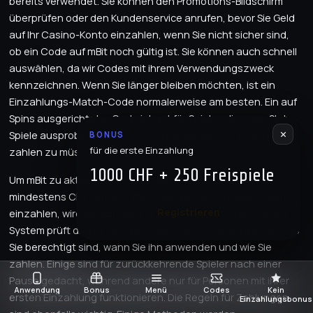
bereits verwendet. Sie können den Promotions-Bildschirm
überprüfen oder den Kundenservice anrufen, bevor Sie Geld
auf Ihr Casino-Konto einzahlen, wenn Sie nicht sicher sind,
ob ein Code auf mBit noch gültig ist. Sie können auch schnell
auswählen, da wir Codes mit ihrem Verwendungszweck
kennzeichnen. Wenn Sie länger bleiben möchten, ist ein
Einzahlungs-Match-Code normalerweise am besten. Ein auf
Spins ausgerichteter Code ist gut für Spieler, die neue Slot-
Spiele ausprobieren möchten, ohne viel Geld im Voraus
BONUS
für die erste Einzahlung
zahlen zu müssen.
1000 CHF + 250 Freispiele
Um mBit zu aktivieren, müssen Sie eine Einzahlung von
mindestens CHF tätigen. Wenn Sie weniger als diesen Betrag
Registrieren
einzahlen, wird die Aktivierung in der Regel blockiert. Unser
System prüft drei Dinge, wenn Sie einen Code verwenden: ob
Sie berechtigt sind, wann Sie ihn anwenden und wie Sie
zahlen. Einige sind für zurückkehrende Spieler nach einer
Pause gedacht, während andere nur für Personen mit ihrer
Anwendung
Bonus
Menü
Codes
Kein
ersten Einzahlung funktionieren. Die Regeln für Zahlungen
Einzahlungsbonus