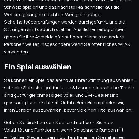
Schweiz spielen und das nächste Mal schneller auf die
Website gelangen möchten. Weniger häufige
Sicherheitsüberprüfungen werden durchgeführt, und die
Sitzungen sind dadurch stabiler. Aus Sicherheitsgründen
geben Sie Ihre Anmeldeinformationen niemals an andere
Personen weiter, insbesondere wenn Sie öffentliches WLAN
verwenden.
Ein Spiel auswählen
Sie können ein Spiel basierend auf Ihrer Stimmung auswählen:
schnelle Slots sind gut für kurze Sitzungen, klassische Tische
sind gut für gleichmässiges Spiel, und Live-Dealer sind
grossartig für ein Echtzeit-Gefühl. Bei mBit empfehlen wir,
Ihren Bereich auszuwählen, bevor Sie einen Titel auswählen.
Gehen Sie direkt zu den Slots und sortieren Sie nach
Volatilität und Funktionen, wenn Sie schnelle Runden mit
einfachen Steuerungen möchten. Beginnen Sie mit einem