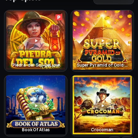
81 Super Wild Fruits
Book Of Lucky Mr Patrick
Book Of Atlas
Crocoman